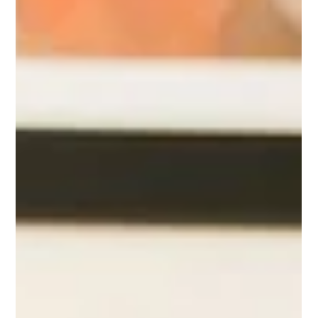
24 janv.
3 min de lecture
Galerie Lucian & Victor : une
galerie d’art contemporain à
Nice, ancrée en PACA et
tournée vers l’humain
Trouver une galerie d’art contemporain à Nice ou dans la
région PACA peut parfois sembler intimidant. Chez Lucian &
Victor , nous avons fait le choix inverse :rendre l’art accessible,
vivant et profondément humain , sans jamais renoncer à
l’exigence artistique. Implantée en région Provence-Alpes-Côte
d’Azur, Lucian & Victor est une galerie d’art contemporain
nouvelle génération, pensée pour accompagner aussi bien les
particuliers que les entreprises dans leur relation à l’