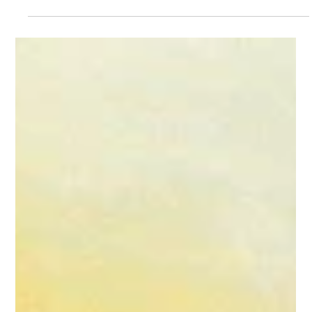
28 avr.
3 min de lecture
Comment acheter une œuvre
d’art aujourd’hui : le modèle
hybride entre galerie digitale et
expérience réelle ?
Acheter une œuvre d’art peut sembler complexe.Entre galeries
traditionnelles, plateformes en ligne et contact direct avec les
artistes, les options sont nombreuses… mais pas toujours
lisibles. Une nouvelle approche émerge aujourd’hui : la galerie
d’art digitale et humaine, qui combine découverte en ligne et
expérience réelle. Ce modèle transforme en profondeur la
manière de découvrir, comprendre et acquérir une œuvre. 1.
Les limites des galeries traditionnelles et des marketp