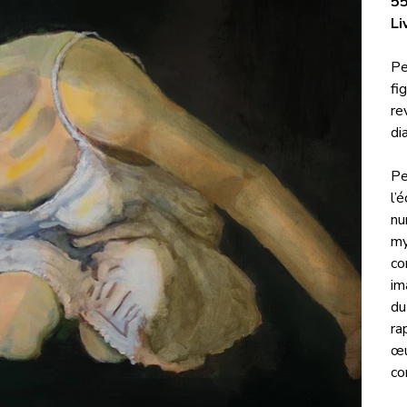
55
Li
Pe
fi
re
di
Pe
l’
nu
my
co
im
du
ra
œu
co