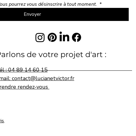
 Vous pourrez vous désinscrire à tout moment. 
*
Envoyer
arlons de votre projet d'art :
él : 04 89 14 60 15
mail: contact@lucianetvictor.fr
rendre rendez-vous
ris
.
© Lucian & Victor