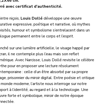
,2X46 cm.
vré avec certificat d'authenticité.
intre niçois,
Louis Dollé
développe une œuvre
gurative expressive, poétique et narrative, où mythes
visités, humour et symbolisme s’entrelacent dans un
alogue permanent entre le corps et l’esprit.
nché sur une lumière artificielle, le visage happé par
écran, il ne contemple plus l’eau mais son reflet
mérique. Avec Narcisse, Louis Dollé revisite le célèbre
the pour en proposer une lecture résolument
ntemporaine : celle d’un être absorbé par sa propre
age, prisonnier du miroir digital. Entre poésie et critique
 monde moderne, l’artiste nous interroge sur notre
pport à l’identité, au regard et à la technologie. Une
vre forte et symbolique, miroir de notre époque
nnectée.