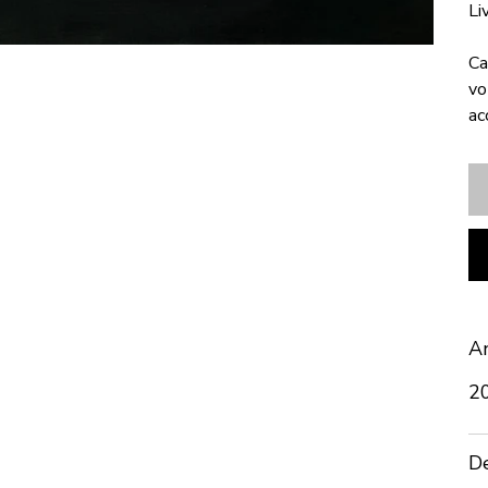
Li
Ca
vo
ac
An
2
De