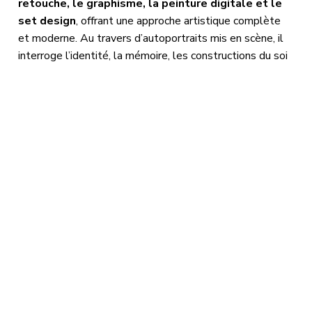
retouche, le graphisme, la peinture digitale et le
set design
, offrant une approche artistique complète
et moderne. Au travers d’autoportraits mis en scène, il
interroge l’identité, la mémoire, les constructions du soi
et la place de l’humain face à la nature. Corps morcelés,
regards voilés, figures allégoriques : ses images
naviguent entre introspection, rêve et illusion. Inspiré
par le
surréalisme
et la
culture pop
, il détourne les
codes esthétiques avec une ironie maîtrisée. Son univers
visuel,
à la fois dérangeant et poétique
, propose une
vision singulière de l’auto-représentation dans un monde
saturé d’images.
Son œuvre : entre intime et
innovation
Artiste visuel et directeur créatif basé en France, Florian
Levy a forgé son expérience sur plus de 15 ans,