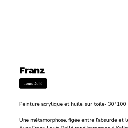
Franz
Louis Dollé
Peinture acrylique et huile, sur toile- 30*100
Une métamorphose, figée entre l’absurde et l
Avec Franz, Louis Dollé rend hommage à Kafka 