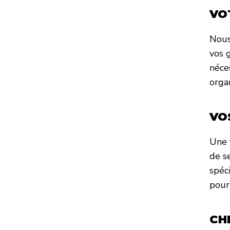
VO
Nous
vos 
néce
organ
VO
Une f
de se
spéc
pour
CH