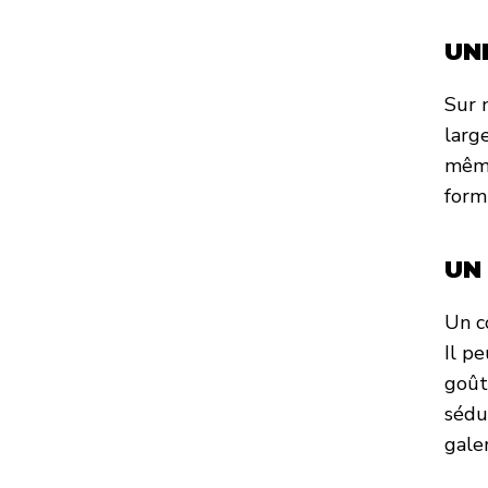
UN
Sur 
larg
même
formu
UN
Un c
Il p
goût
sédu
galer